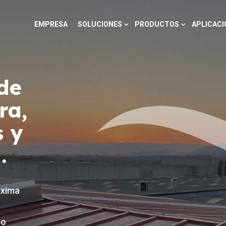
EMPRESA
SOLUCIONES
PRODUCTOS
APLICACI
de
ra,
 y
.
áxima
co