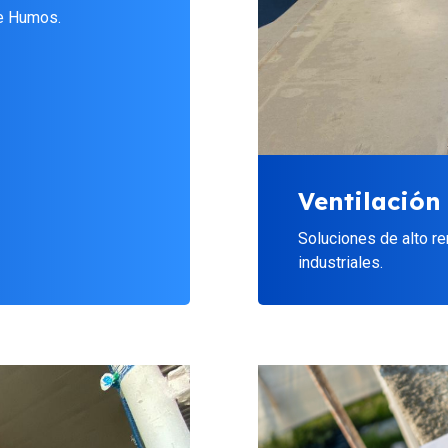
de Humos.
Ventilación 
Soluciones de alto r
industriales.