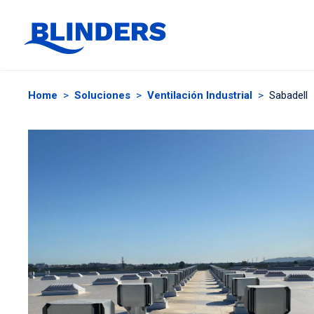
Home
>
Soluciones
>
Ventilación Industrial
>
Sabadell