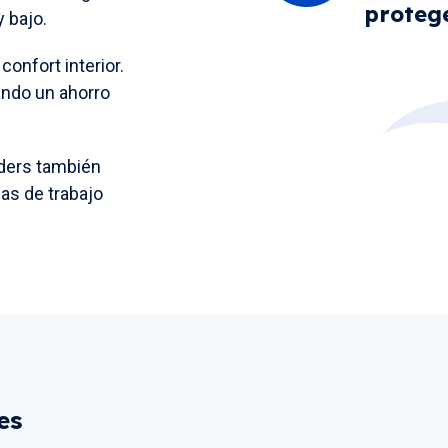
proteg
 bajo.
confort interior.
ando un ahorro
nders también
as de trabajo
es