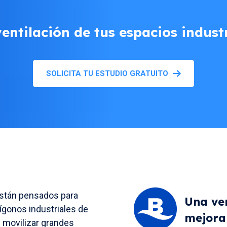
ntilación de tus espacios indust
SOLICITA TU ESTUDIO GRATUITO
están pensados para
Una ven
ígonos industriales de
mejora 
n movilizar grandes