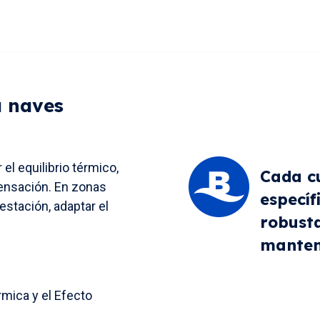
a naves
el equilibrio térmico,
Cada cu
ndensación. En zonas
específ
estación, adaptar el
robusta
manten
rmica y el Efecto