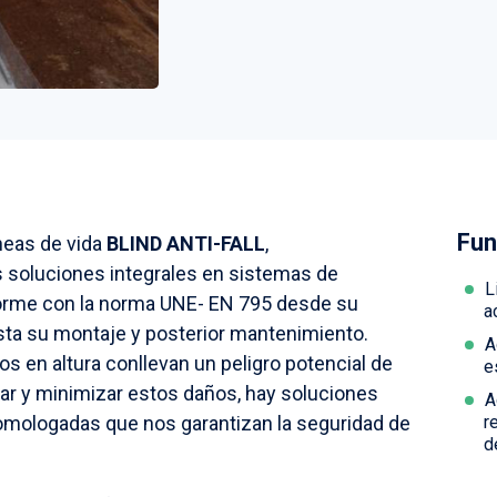
Fun
neas de vida
BLIND ANTI-FALL
,
soluciones integrales en sistemas de
L
orme con la norma UNE- EN 795 desde su
a
asta su montaje y posterior mantenimiento.
A
os en altura conllevan un peligro potencial de
e
itar y minimizar estos daños, hay soluciones
A
homologadas que nos garantizan la seguridad de
r
d