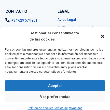
CONTACTO
LEGAL
Aviso Legal
+34 629 574 261
Política de privacidad
info@blinders.es
Gestionar el consentimiento
Política de cookies
de las cookies
Para ofrecer las mejores experiencias, utilizamos tecnologías como las
cookies para almacenar y/o acceder a la información del dispositivo. El
SÍGUENOS
consentimiento de estas tecnologías nos permitirá procesar datos como
el comportamiento de navegación o las identificaciones únicas en este
Linkedin
sitio. No consentir o retirar el consentimiento, puede afectar
negativamente a ciertas características y funciones.
Newsletter
Aceptar
Ver preferencias
Copyright © Blinders | All rights reserved.
Política de cookies
Política de privacidad